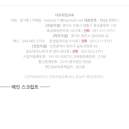
더프라임교육
대표 : 김지훈 | 이메일 : team0211@hanmail.net
대표번호 : 1522-3751
|
[수원지점]
: 경기도 수원시 영통구 광교중앙로 170
효성해링턴타워 1013호 |
전화
: 031-211-3751
[파주지점]
: 경기도 파주시 금바위로 42
팩스 : 044-865-3750
운정법조타운 914호 |
전화
: 031-211-3751
[인천지점]
: 인천광역시 연수구 송도과학로 56
송도테크노파크 BT센터 903호 |
전화
: 032-822-3751
사업자등록번호 : 141-91-00070 | 교육청등록번호 : 3766
통신판매번호 : 2015-광주광산-0508
개인정보보호책임자 : 김지훈
COPYRIGHT(C) 더프라임교육 ALL RIGHT RESERVED.
------ 메인 스크립트 ------