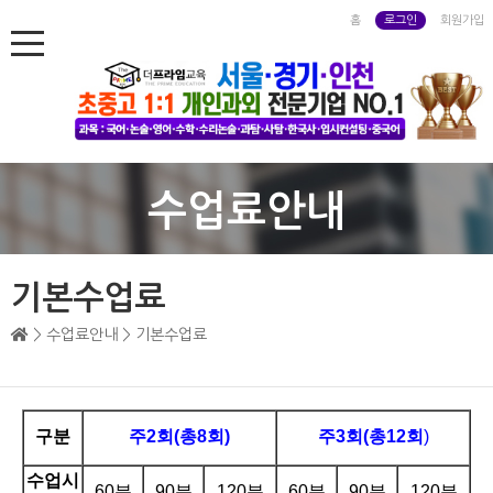
홈
로그인
회원가입
수업료안내
기본수업료
> 수업료안내 > 기본수업료
구분
주2회(총8회)
주3회(총12회
)
수업시
60분
90분
120분
60분
90분
120분