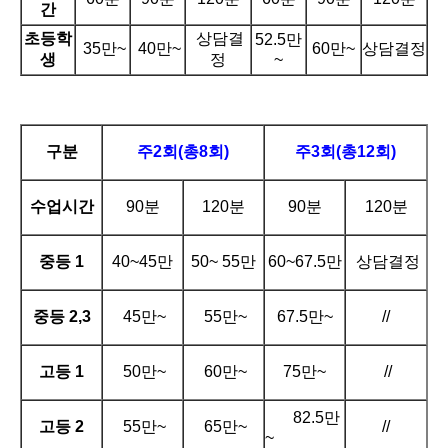
간
초등학
상담결
52.5만
35만~
40만~
60만~
상담결정
생
정
~
구분
주2회(총8회)
주3회(총12회)
수업시간
90분
120분
90분
120분
중등 1
40~45만
50~ 55만
60~67.5만
상담결정
중등 2,3
45만~
55만~
67.5만~
//
고등 1
50만~
60만~
75만~
//
82.5만
고등 2
55만~
65만~
//
~