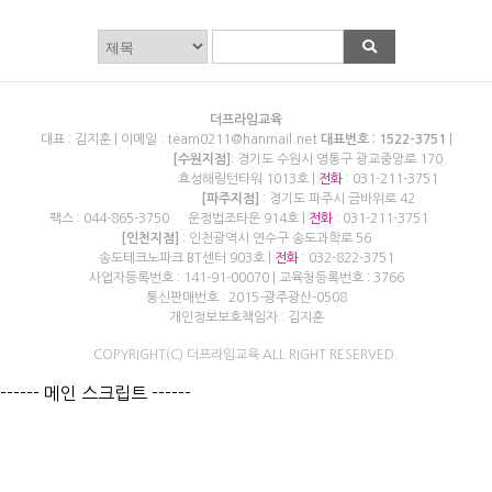
더프라임교육
대표 : 김지훈 | 이메일 : team0211@hanmail.net
대표번호 : 1522-3751
|
[수원지점]
: 경기도 수원시 영통구 광교중앙로 170
효성해링턴타워 1013호 |
전화
: 031-211-3751
[파주지점]
: 경기도 파주시 금바위로 42
팩스 : 044-865-3750
운정법조타운 914호 |
전화
: 031-211-3751
[인천지점]
: 인천광역시 연수구 송도과학로 56
송도테크노파크 BT센터 903호 |
전화
: 032-822-3751
사업자등록번호 : 141-91-00070 | 교육청등록번호 : 3766
통신판매번호 : 2015-광주광산-0508
개인정보보호책임자 : 김지훈
COPYRIGHT(C) 더프라임교육 ALL RIGHT RESERVED.
------ 메인 스크립트 ------